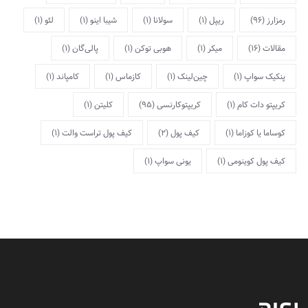
رمزارز
(96)
ریپل
(1)
سولانا
(1)
شیبا اینو
(1)
لئو
(1)
مقالات
(16)
میکر
(1)
هوبی توکن
(1)
پالی‌گان
(1)
پنکیک سواپ
(1)
چین‌لینک
(1)
کازماس
(1)
کامپاند
(1)
کریپتو دات کام
(1)
کریپتوکارنسی
(95)
کلیتن
(1)
کوساما یا کوزاما
(1)
کیف پول
(2)
کیف پول تراست والت
(1)
کیف پول کوینومی
(1)
یونی سواپ
(1)