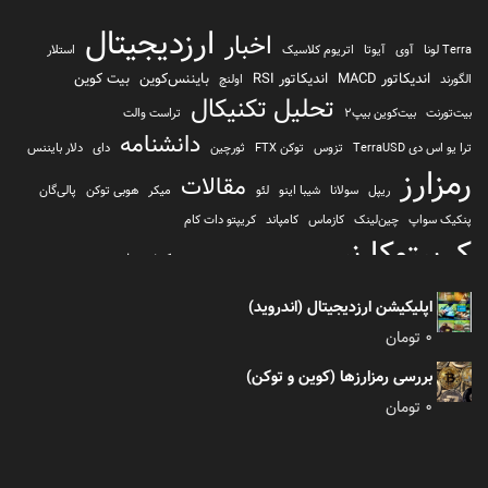
ارزدیجیتال
اخبار
Terra لونا
آوی
آیوتا
اتریوم کلاسیک
استلار
اندیکاتور MACD
اندیکاتور RSI
بایننس‌کوین
بیت کوین
الگورند
اولنچ
تحلیل تکنیکال
بیت‌تورنت
بیت‌کوین بیپ2
تراست والت
دانشنامه
ترا یو اس دی TerraUSD
تزوس
توکن FTX
ثورچین
دای
دلار بایننس
رمزارز
مقالات
ریپل
سولانا
شیبا اینو
لئو
میکر
هوبی توکن
پالی‌گان
پنکیک سواپ
چین‌لینک
کازماس
کامپاند
کریپتو دات کام
کریپتوکارنسی
کیف پول
کلیتن
کوساما یا کوزاما
کیف پول تراست والت
کیف پول کوینومی
یونی سواپ
اپلیکیشن ارزدیجیتال (اندروید)
0
تومان
بررسی رمزارزها (کوین و توکن)
0
تومان