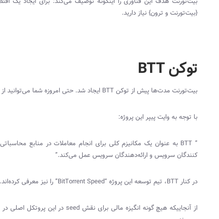
بیت‌تورنت هدف این فناوری را اینگونه توصیف می‌کند: برای ایجاد یک اقتص
{بیت‌تورنت و ترون} نیاز دارید.
توکن‌ BTT
بیت‌تورنت مدت‌ها پیش از توکن
BTT
ایجاد شد. حتی امروزه شما می‌توانید از 
با توجه به وایت پیپر این پروژه:
”
BTT
به عنوان یک مکانیزم کلی برای انجام معاملات در منابع محاسباتی
کنندگان سرویس و ارائه‌دهندگان سرویس عمل می‌کند.”
در کنار
BTT
، تیم توسعه این پروژه “
BitTorrent Speed
” را نیز معرفی کرده‌اند.
از آنجاییکه هیچ گونه انگیزه مالی برای نقش
seed
در این پروتکل اصلی در 