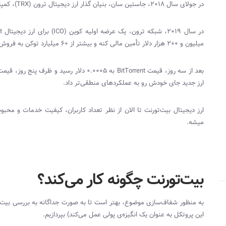
در جولای سال 2018، جاستین سان، بنیان گذار ارز دیجیتال ترون (
TRX
)، کمپانی بی
در سال 2019، شبکه ترون، یک عرضه اولیه کوین (
ICO
) برای ارز دیجیتال
t
میلیون و 200 هزار دلار تأمین مالی کنه و بیشتر از 60 میلیارد توکن به فروش برسونه.
بعد از سه روز، قیمت
BitTorrent
به 0.0005 دلار رسید و ظرف پنج روز، قیمت
ارز جدید جای خودش رو به عملکردهای منطقی‌تر داد.
ارز دیجیتال بیت‌تورنت تا الان از نظر تعداد کاربران، کیفیت خدمات و مح
میشه.
بیت‌تورنت چگونه کار می‌کند؟
به منظور شفاف‌سازی موضوع، بهتر است تا به صورت جداگانه به بررسی بیت‌ت
این پروتکل به عنوان یک انگیزه‌ی پولی عمل می‌کند) بپردازیم.