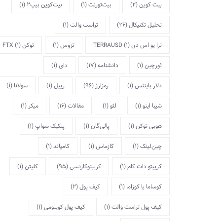
بیت کوین
(2)
بیت‌تورنت
(1)
بیت‌کوین بیپ2
(1)
تحلیل تکنیکال
(26)
تراست والت
(1)
ترا یو اس دی TERRAUSD
(1)
تزوس
(1)
توکن FTX
(1)
ثورچین
(1)
دانشنامه
(17)
دای
(1)
دلار بایننس
(1)
رمزارز
(96)
ریپل
(1)
سولانا
(1)
شیبا اینو
(1)
لئو
(1)
مقالات
(16)
میکر
(1)
هوبی توکن
(1)
پالی‌گان
(1)
پنکیک سواپ
(1)
چین‌لینک
(1)
کازماس
(1)
کامپاند
(1)
کریپتو دات کام
(1)
کریپتوکارنسی
(95)
کلیتن
(1)
کوساما یا کوزاما
(1)
کیف پول
(2)
کیف پول تراست والت
(1)
کیف پول کوینومی
(1)