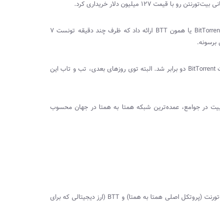
ت‌تورنتن رو با قیمت 127 میلیون دلار خریداری کرد.
BitTorren
یا همون
BTT
ارائه داد که ظرف چند دقیقه تونست 7
BitTorrent
دو برابر شد. البته توی روز‌های بعدی، تب و تاب این
بوبیت در جوامع، عمده‌ترین شبکه همتا به همتا در جهان محسوب
ورنت (پروتکل اصلی همتا به همتا) و
BTT
(ارز دیجیتالی که برای