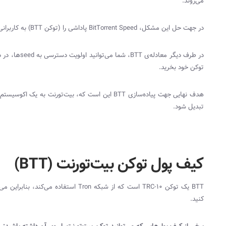
می‌روند.
در جهت حل این مشکل،
BitTorrent Speed
پاداشی را (توکن
BTT
) به کاربران
در طرف دیگر معادله‌ی
BTT
، شما می‌توانید اولویت دسترسی به
seed
‌ها، در 
توکن خود بخرید.
هدف نهایی جهت پیاده‌سازی
BTT
این است که، بیت‌تورنت به یک اکوسیستم مح
تبدیل شود.
کیف پول توکن بیت‌تورنت (BTT)
BTT
یک توکن
TRC-10
است که از شبکه
Tron
استفاده می‌کند، بنابراین می‌
کنید.