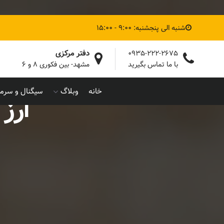
شنبه الی پنجشنبه: 9:00 - 15:00
دفتر مرکزی
0935-222-2675
با ما تماس بگیرید
مشهد- بین فکوری ۸ و ۶
خانه
وبلاگ
سیگنال و سرما
ارز 