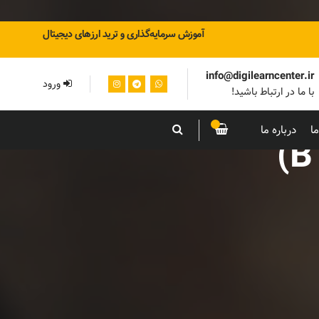
آموزش سرمایه‌گذاری و ترید ارزهای دیجیتال
info@digilearncenter.ir
ورود
با ما در ارتباط باشید!
ا
درباره ما