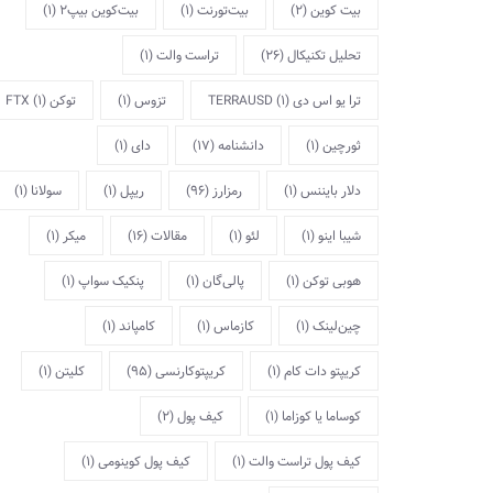
بیت کوین
(2)
بیت‌تورنت
(1)
بیت‌کوین بیپ2
(1)
تحلیل تکنیکال
(26)
تراست والت
(1)
ترا یو اس دی TERRAUSD
(1)
تزوس
(1)
توکن FTX
(1)
ثورچین
(1)
دانشنامه
(17)
دای
(1)
دلار بایننس
(1)
رمزارز
(96)
ریپل
(1)
سولانا
(1)
شیبا اینو
(1)
لئو
(1)
مقالات
(16)
میکر
(1)
هوبی توکن
(1)
پالی‌گان
(1)
پنکیک سواپ
(1)
چین‌لینک
(1)
کازماس
(1)
کامپاند
(1)
کریپتو دات کام
(1)
کریپتوکارنسی
(95)
کلیتن
(1)
کوساما یا کوزاما
(1)
کیف پول
(2)
کیف پول تراست والت
(1)
کیف پول کوینومی
(1)