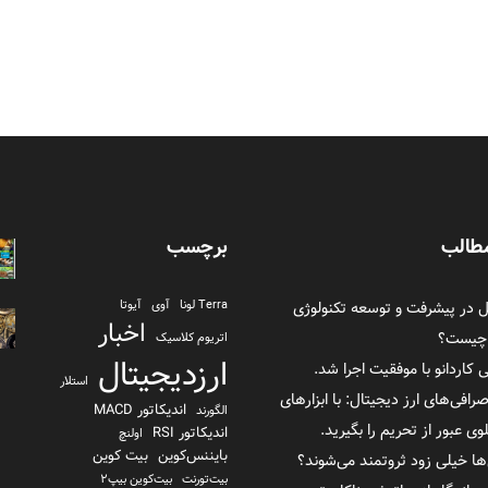
طالب
برچسب
در پیشرفت و توسعه تکنولوژی
Terra لونا
آوی
آیوتا
اخبار
 چیست؟
اتریوم کلاسیک
ارزدیجیتال
ی کاردانو با موفقیت اجرا شد.
استلار
صرافی‌های ارز دیجیتال: با ابزارهای
اندیکاتور MACD
الگورند
 عبور از تحریم را بگیرید.
اندیکاتور RSI
اولنچ
بایننس‌کوین
بیت کوین
ها خیلی زود ثروتمند می‌شوند؟
بیت‌تورنت
بیت‌کوین بیپ2