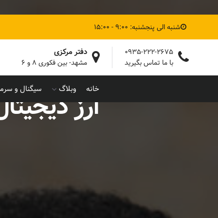
شنبه الی پنجشنبه: 9:00 - 15:00
دفتر مرکزی
0935-222-2675
با ما تماس بگیرید
مشهد- بین فکوری ۸ و ۶
خانه
وبلاگ
سیگنال و سرما
ارز دیجیتال ترا 