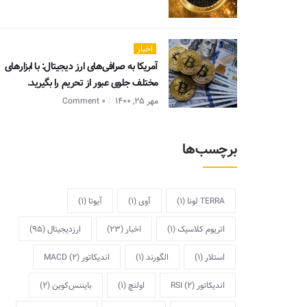
اخبار
آمریکا به صرافی‌های ارز دیجیتال: با ابزارهای
مختلف جلوی عبور از تحریم را بگیرید.
مهر 25, 1400
0 Comment
برچسب‌ها
TERRA لونا
(1)
آوی
(1)
آیوتا
(1)
اتریوم کلاسیک
(1)
اخبار
(23)
ارزدیجیتال
(95)
استلار
(1)
الگورند
(1)
اندیکاتور MACD
(2)
اندیکاتور RSI
(2)
اولنچ
(1)
بایننس‌کوین
(2)