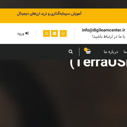
آموزش سرمایه‌گذاری و ترید ارزهای دیجیتال
info@digilearncenter.ir
ورود
با ما در ارتباط باشید!
ا
درباره ما