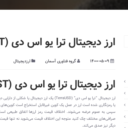
ارز دیجیتال ترا یو اس دی TerraUSD (UST)
1400-05-09
گروه فناوری آسمان
ارزدیجیتال
ارز دیجیتال
ترا یو اس دی TerraUSD (
)
ST
ارز دیجیتال “ترا یو اس دی” (
TerraUSD
) یک ارز دیجیتال یا شکلی از دارایی 
یا رمزنگاری شده است ارز در عمل یک کوین غیرقابل استخراج است کوین‌های غ
سپس به عموم عرضه می‌شوند. اختلاف قیمت رمز ارزها اتفاق طبیعی است
صرافی‌های مختلف چک کنید متوجه این اختلاف قیمت می‌
شوید نه تنها قیمت 
دیگر نیز صدق می‌کند.