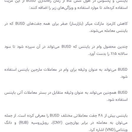
بایننس و پکسوس در طول شش ماه از زمان راه‌اندازی
BUSD
از این مزیت
استفاده کرده‌اند تا موارد استفاده و ویژگی‌های زیر را اضافه کنند:
کاهش کارمزد مارکت میکر (بازارساز) صفر برای همه جفت‌های
BUSD
که در
بایننس معامله می‌شوند.
چندین محصول وام در بایننس که
BUSD
می‌تواند در آن سپرده شود تا سود
سالانه 15٪ را بدست آورد.
BUSD
می‌تواند به عنوان وثیقه برای وام در معاملات مارجین بایننس استفاده
شود.
BUSD
همچنین می‌تواند به عنوان وثیقه متقابل در بستر معاملات آتی بایننس
استفاده شود.
بایننس بیش از 48 جفت معاملاتی مختلف
BUSD
را معرفی کرده است. از جمله
می‌توان به معامله در برابر یوان‌چین (
CNY
)، روبل‌روسیه (
RUB
) و دانگ
ویتنامی‌(
VND
) اشاره کرد.