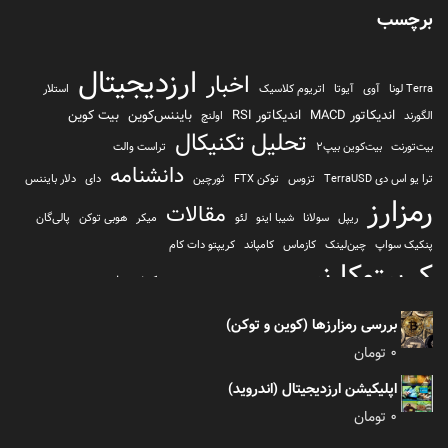
برچسب
ارزدیجیتال
اخبار
Terra لونا
آوی
آیوتا
اتریوم کلاسیک
استلار
اندیکاتور MACD
اندیکاتور RSI
بایننس‌کوین
بیت کوین
الگورند
اولنچ
تحلیل تکنیکال
بیت‌تورنت
بیت‌کوین بیپ2
تراست والت
دانشنامه
ترا یو اس دی TerraUSD
تزوس
توکن FTX
ثورچین
دای
دلار بایننس
رمزارز
مقالات
ریپل
سولانا
شیبا اینو
لئو
میکر
هوبی توکن
پالی‌گان
پنکیک سواپ
چین‌لینک
کازماس
کامپاند
کریپتو دات کام
کریپتوکارنسی
کیف پول
کلیتن
کوساما یا کوزاما
کیف پول تراست والت
کیف پول کوینومی
یونی سواپ
بررسی رمزارزها (کوین و توکن)
0
تومان
اپلیکیشن ارزدیجیتال (اندروید)
0
تومان