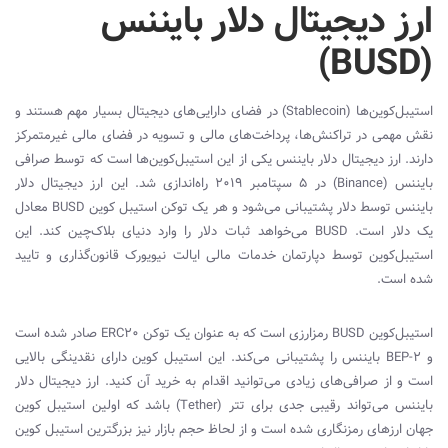
ارز دیجیتال
دلار بایننس
)
BUSD
(
استیبل‌کوین‌‌ها (
Stablecoin
) در فضای دارایی‌های دیجیتال بسیار مهم هستند و
نقش مهمی در تراکنش‌ها، پرداخت‌های مالی و تسویه در فضای مالی غیر‌متمرکز
دارند. ارز دیجیتال دلار بایننس یکی از این استیبل‌کوین‌ها است که توسط صرافی
بایننس (
Binance
) در ۵ سپتامبر ۲۰۱۹ راه‌اندازی شد. این ارز دیجیتال دلار
بایننس توسط دلار پشتیبانی می‌شود و هر یک توکن استیبل کوین
BUSD
معادل
یک دلار ‌است.
BUSD
می‌خواهد ثبات دلار را وارد دنیای بلاک‌چین کند. این
استیبل‌کوین توسط دپارتمان خدمات مالی ایالت نیویورک قانون‌گذاری و تایید
شده است.
استیبل‌کوین
BUSD
رمزارزی است که به عنوان یک توکن
ERC20
صادر شده است
و
BEP-2
بایننس را پشتیبانی می‌کند. این استیبل کوین دارای نقدینگی بالایی
است و از صرافی‌های زیادی می‌توانید اقدام به خرید آن کنید. ارز دیجیتال دلار
بایننس می‌تواند رقیبی جدی برای تتر (
Tether
) باشد که اولین استیبل کوین
جهان ارزهای رمزنگاری شده است و از لحاظ حجم بازار نیز بزرگترین استیبل کوین