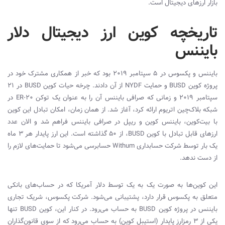
بازار ارزهای دیجیتال است.
تاریخچه کوین ارز دیجیتال دلار
بایننس
بایننس و پکسوس در 5 سپتامبر 2019 بود که خبر از همکاری مشترک خود در
پروژه کوین
BUSD
و حمایت
NYDF
از آن دادند. چرخه حیات کوین
BUSD
در 21
سپتامبر 2019 و زمانی که صرافی بایننس آن را به عنوان یک توکن
ER-20
در
شبکه بلاک‌چین اتریوم ارائه کرد، آغاز شد. از همان زمان، امکان تبادل این کوین
با بیت‌کوین، بایننس کوین و ریپل در صرافی بایننس فراهم شد و الان عدد
ارزهای قابل تبادل با کوین
BUSD
، از 50 گذاشته است. این ارز پایدار هر 3 ماه
یک بار توسط شرکت حسابداری
Withum
حسابرسی می‌شود تا حمایت‌های لازم را
از دست ندهد.
این کوین‌ها به صورت یک به یک توسط دلار آمریکا که در حساب‌های بانکی
متعلق به پکسوس قرار دارد، پشتیبانی می‌شود. شرکت پکسوس، شریک تجاری
بایننس در پروژه کوین
BUSD
به حساب می‌رود. در کنار این، کوین
BUSD
تنها
یکی از 3 رمزارز پایدار (استیبل کوین) به حساب می‌رود که از سوی قانون‌گذاران