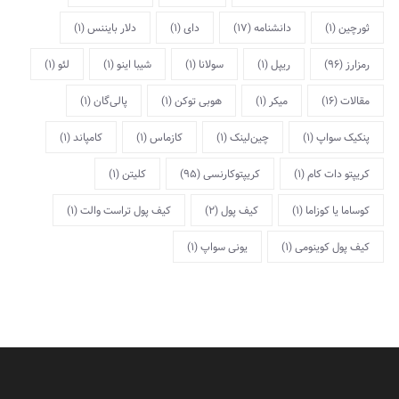
ثورچین
(1)
دانشنامه
(17)
دای
(1)
دلار بایننس
(1)
رمزارز
(96)
ریپل
(1)
سولانا
(1)
شیبا اینو
(1)
لئو
(1)
مقالات
(16)
میکر
(1)
هوبی توکن
(1)
پالی‌گان
(1)
پنکیک سواپ
(1)
چین‌لینک
(1)
کازماس
(1)
کامپاند
(1)
کریپتو دات کام
(1)
کریپتوکارنسی
(95)
کلیتن
(1)
کوساما یا کوزاما
(1)
کیف پول
(2)
کیف پول تراست والت
(1)
کیف پول کوینومی
(1)
یونی سواپ
(1)