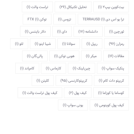
بیت‌کوین بیپ2
(1)
تحلیل تکنیکال
(26)
تراست والت
(1)
ترا یو اس دی TERRAUSD
(1)
تزوس
(1)
توکن FTX
(1)
ثورچین
(1)
دانشنامه
(17)
دای
(1)
دلار بایننس
(1)
رمزارز
(96)
ریپل
(1)
سولانا
(1)
شیبا اینو
(1)
لئو
(1)
مقالات
(16)
میکر
(1)
هوبی توکن
(1)
پالی‌گان
(1)
پنکیک سواپ
(1)
چین‌لینک
(1)
کازماس
(1)
کامپاند
(1)
کریپتو دات کام
(1)
کریپتوکارنسی
(95)
کلیتن
(1)
کوساما یا کوزاما
(1)
کیف پول
(2)
کیف پول تراست والت
(1)
کیف پول کوینومی
(1)
یونی سواپ
(1)