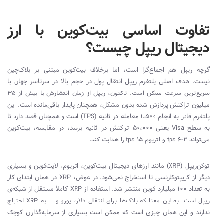
تفاوت اساسی بیت‌کوین با ارز
دیجیتال ریپل چیست؟
گرچه ریپل هم اجماع‌گرا است، اما برخلاف بیت‌کوین مبتنی بر بلاک‌چین
نیست.
هدف اصلی پلتفرم ریپل انتقال پول در حجم بالا در سرتاسر جهان با
سریع‌ترین سرعت ممکن است. تاکنون، ریپل از زمان انتشارش با بیش از ۳۵
میلیون تراکنش پردازش شده بدون مشکل، همچنان پایدار باقی‌مانده ‌است. این
پلتفرم قادر به انجام ۱،۵۰۰ معامله در ثانیه (
TPS
) است و همچنان قصد دارد تا
به سطح
Visa
یعنی ۵۰،۰۰۰ تراکنش در ثانیه برسد، در مقایسه، بیت‌کوین
می‌تواند ۳-۶
tps
و اتریوم ۱۵
tps
را هدایت کند.
توکن‌ریپل (
XRP
) مانند ارزهای دیجیتال بیت‌کوین، اتریوم، لایت‌کوین و بسیاری
دیگر از کریپتوکارنسی تا استخراج نمی‌شود. در عوض،
XRP
در همان ابتدای کار
به تعداد ۱۰۰ میلیارد کوین منتشر شد. استفاده از
XRP
کاملاً مستقل از شبکه‌ی
ریپل است. به این معنا که بانک‌ها برای انتقال دلار، یورو و … به
XRP
احتیاج
ندارند و این همان چیزی است که ممکن است بسیاری از سرمایه‌گذاران کوچک