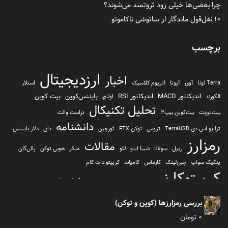
چرا بعضی‌ها خیلی زود ثروتمند می‌شوند؟
۱۰ نقل‌قول ماندگار از ساتوشی ناکاموتو
برچسب
ارزدیجیتال
اخبار
Terra لونا
آوی
آیوتا
اتریوم کلاسیک
استلار
اندیکاتور MACD
اندیکاتور RSI
بایننس‌کوین
بیت کوین
الگورند
اولنچ
تحلیل تکنیکال
بیت‌تورنت
بیت‌کوین بیپ2
تراست والت
دانشنامه
ترا یو اس دی TerraUSD
تزوس
توکن FTX
ثورچین
دای
دلار بایننس
رمزارز
مقالات
ریپل
سولانا
شیبا اینو
لئو
میکر
هوبی توکن
پالی‌گان
پنکیک سواپ
چین‌لینک
کازماس
کامپاند
کریپتو دات کام
کریپتوکارنسی
کیف پول
کلیتن
کوساما یا کوزاما
کیف پول تراست والت
کیف پول کوینومی
یونی سواپ
بررسی رمزارزها (کوین و توکن)
0
تومان