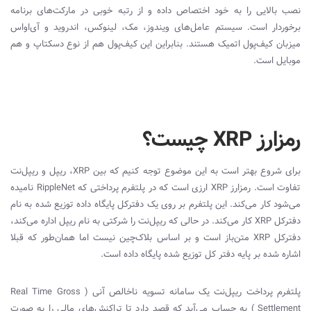
نصب بالایی را به خود اختصاص داده و از رتبه خوبی در مارکت‌های برنامه
برخوردار است. سیستم عامل‌های ویندوز، مک، لینوکس، اندروید و آی‌او‌اس
میزبان کیف‌پول اتمیک هستند. بنابراین این کیف‌پول هم از نوع دسکتاپ و هم
موبایل است.
رمزارز XRP چیست؟
برای شروع بهتر است به این موضوع توجه کنیم که بین
XRP
، ریپل و ریپل
نت
تفاوت است. رمزارز
XRP
ارزی است که در پلتفرم پرداختی که
RippleNet
نامیده
می
شود کار می
کند. این پلتفرم بر روی یک دفترکل پایگاه داده توزیع شده به نام
دفترکل
XRP
کار می
کند. در حالی که ریپل
نت را شرکتی به نام ریپل اداره می
کند،
دفترکل
XRP
متن‌‌باز است و بر اساس بلاک‌چین نیست اما همان‌طور که قبلا
اشاره شده بر پایه دفتر کل توزیع شده پایگاه داده است.
پلتفرم پرداخت ریپل
نت یک سامانه تسویه ناخالص آنی (
Real Time Gross
Settlement
) به حساب می‌آید که قصد دارد تا تراکنش‌های مالی را به صورت