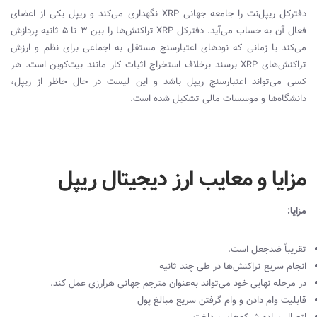
دفترکل ریپل
نت را جامعه جهانی
XRP
نگهداری می
کند و ریپل یکی از اعضای
فعال آن به حساب می
‌آید. دفترکل
XRP
تراکنش‌‌ها را بین 3 تا 5 ثانیه پردازش
می
کند یا زمانی که نودهای اعتبارسنج مستقل به اجماعی برای نظم و ارزش
تراکنش‌‌های
XRP
برسند‌ برخلاف استخراج اثبات کار مانند بیت
کوین است. هر
کسی می
تواند اعتبارسنج ریپل باشد و این لیست در حال حاظر از ریپل،
دانشگاه‌ها و موسسات مالی تشکیل شده است.
مزایا و معایب ارز دیجیتال ریپل
مزایا:
تقریباً ضد‌جعل است.
انجام سریع تراکنش‌ها در طی چند ثانیه
در مرحله نهایی خود می‌تواند به‌عنوان مترجم جهانی هر‌ارزی عمل کند.
قابلیت وام دادن و وام گرفتن سریع مبالغ پول