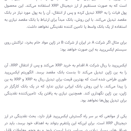
است که به‌ صورت مستقیم از ارز دیجیتال
XRP
استفاده می‌کند. این محصول
پول فیات را به
XRP
تبدیل کرده و پس از انتقال، آن را به پول مورد نیاز در بانک
مقصد تبدیل می‌کند. با این روش، بانک مبدأ برای ارتباط با بانک مقصد نیازی به
استفاده از یک بانک واسط یا تامین کننده نقدینگی نخواهد داشت.
برای مثال اگر شرکت
A
در ایران از شرکت
B
در ژاپن مواد خام بخرد، تراکنش روی
سیستم ایکس‌رپید به این صورت خواهد بود:
ایکس‌رپید با ریال شرکت
A
اقدام به خرید
XRP
می‌کند و پس از انتقال
XRP
، آن
را به ین ژاپن تبدیل می‌کند تا بدست بانک مقصد برسد. الگوریتم ایکس‌رپید
طوری طراحی شده است که بهترین قیمت برای تبدیل ریال به
XRP
و
XRP
به ین
را پیدا می‌کند. با این روش بانک ایرانی نیازی ندارد که در یک بانک کارگزار در
ژاپن، ین ژاپن نگهداری کند. همچنین نیازی به یافتن یک تامین‌کننده نقدینگی
برای تبدیل پول‌ها نخواهد بود.
یکی از موانعی که بر سر راه گسترش ایکس‌رپید قرار دارد، بحث نقدینگی در ارز
دیجیتال
XRP
است. برای این‌که این پلتفرم بتواند به اهداف خود برسد، باید در
صرافی‌های بسیار زیادی در سراسر دنیا لیست شود و به حجم معاملات قابل