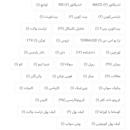
اندیکاتور MACD
(2)
اندیکاتور RSI
(2)
اولنچ
(1)
بایننس‌کوین
(2)
بیت کوین
(2)
بیت‌تورنت
(1)
بیت‌کوین بیپ2
(1)
تحلیل تکنیکال
(26)
تراست والت
(1)
ترا یو اس دی TERRAUSD
(1)
تزوس
(1)
توکن FTX
(1)
ثورچین
(1)
دانشنامه
(17)
دای
(1)
دلار بایننس
(1)
رمزارز
(96)
ریپل
(1)
سولانا
(1)
شیبا اینو
(1)
لئو
(1)
مقالات
(16)
میکر
(1)
هوبی توکن
(1)
پالی‌گان
(1)
پنکیک سواپ
(1)
چین‌لینک
(1)
کازماس
(1)
کامپاند
(1)
کریپتو دات کام
(1)
کریپتوکارنسی
(95)
کلیتن
(1)
کوساما یا کوزاما
(1)
کیف پول
(2)
کیف پول تراست والت
(1)
کیف پول کوینومی
(1)
یونی سواپ
(1)