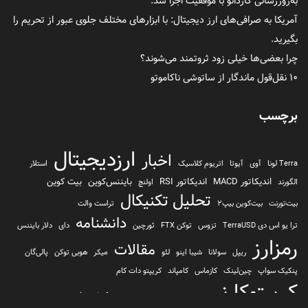
به‌روزرسانی کاردانو با موفقیت اجرا شد.
آمریکا به صرافی‌های ارز دیجیتال: با ابزارهای مختلف جلوی عبور از تحریم را
بگیرید.
چرا بعضی‌ها خیلی زود ثروتمند می‌شوند؟
۱۰ نقل‌قول ماندگار از ساتوشی ناکاموتو
برچسب
ارزدیجیتال
اخبار
Terra لونا
آوی
آیوتا
اتریوم کلاسیک
استلار
اندیکاتور MACD
اندیکاتور RSI
بایننس‌کوین
بیت کوین
الگورند
اولنچ
تحلیل تکنیکال
بیت‌تورنت
بیت‌کوین بیپ2
تراست والت
دانشنامه
ترا یو اس دی TerraUSD
تزوس
توکن FTX
ثورچین
دای
دلار بایننس
رمزارز
مقالات
ریپل
سولانا
شیبا اینو
لئو
میکر
هوبی توکن
پالی‌گان
پنکیک سواپ
چین‌لینک
کازماس
کامپاند
کریپتو دات کام
کریپتوکارنسی
کیف پول
کلیتن
کوساما یا کوزاما