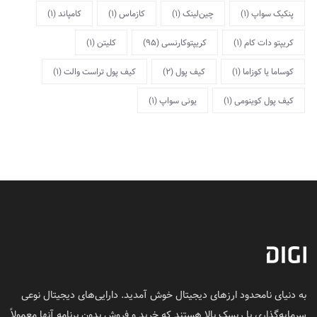
پنکیک سواپ
(1)
چین‌لینک
(1)
کازماس
(1)
کامپاند
(1)
کریپتو دات کام
(1)
کریپتوکارنسی
(95)
کلیتن
(1)
کوساما یا کوزاما
(1)
کیف پول
(2)
کیف پول تراست والت
(1)
کیف پول کوینومی
(1)
یونی سواپ
(1)
به دنیای نامحدود ارزهای دیجیتال خوش آمدید. دارایی‌های دیجیتال نوعی
سرمایه‌گذاری با ریسک بالا هستند که خرید و فروش بدون برنامه آنها معمولاً