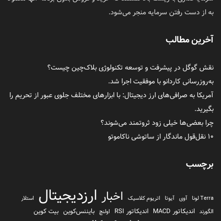
به از دست رفتن سرمایه منجر می‌شود.
آخرین مطالب
نقش گوگل در پیشرفت و توسعه تکنولوژی بلاک‌چین چیست؟
به‌روزرسانی کاردانو با موفقیت اجرا شد.
آمریکا به صرافی‌های ارز دیجیتال: با ابزارهای مختلف جلوی عبور از تحریم را
بگیرید.
چرا بعضی‌ها خیلی زود ثروتمند می‌شوند؟
۱۰ نقل‌قول ماندگار از ساتوشی ناکاموتو
برچسب
ارزدیجیتال
اخبار
Terra لونا
آوی
آیوتا
اتریوم کلاسیک
استلار
اندیکاتور MACD
اندیکاتور RSI
بایننس‌کوین
بیت کوین
الگورند
اولنچ