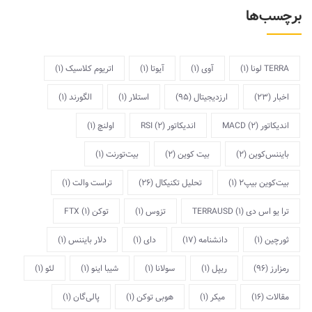
برچسب‌ها
TERRA لونا
(1)
آوی
(1)
آیوتا
(1)
اتریوم کلاسیک
(1)
اخبار
(23)
ارزدیجیتال
(95)
استلار
(1)
الگورند
(1)
اندیکاتور MACD
(2)
اندیکاتور RSI
(2)
اولنچ
(1)
بایننس‌کوین
(2)
بیت کوین
(2)
بیت‌تورنت
(1)
بیت‌کوین بیپ2
(1)
تحلیل تکنیکال
(26)
تراست والت
(1)
ترا یو اس دی TERRAUSD
(1)
تزوس
(1)
توکن FTX
(1)
ثورچین
(1)
دانشنامه
(17)
دای
(1)
دلار بایننس
(1)
رمزارز
(96)
ریپل
(1)
سولانا
(1)
شیبا اینو
(1)
لئو
(1)
مقالات
(16)
میکر
(1)
هوبی توکن
(1)
پالی‌گان
(1)