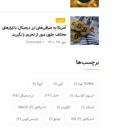
اخبار
آمریکا به صرافی‌های ارز دیجیتال: با ابزارهای
مختلف جلوی عبور از تحریم را بگیرید.
مهر 25, 1400
0 Comment
برچسب‌ها
TERRA لونا
(1)
آوی
(1)
آیوتا
(1)
اتریوم کلاسیک
(1)
اخبار
(23)
ارزدیجیتال
(95)
استلار
(1)
الگورند
(1)
اندیکاتور MACD
(2)
اندیکاتور RSI
(2)
اولنچ
(1)
بایننس‌کوین
(2)