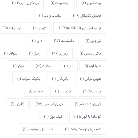
بیت کوین
(2)
بیت‌تورنت
(1)
بیت‌کوین بیپ2
(1)
تحلیل تکنیکال
(26)
تراست والت
(1)
ترا یو اس دی TERRAUSD
(1)
تزوس
(1)
توکن FTX
(1)
ثورچین
(1)
دانشنامه
(17)
دای
(1)
دلار بایننس
(1)
رمزارز
(96)
ریپل
(1)
سولانا
(1)
شیبا اینو
(1)
لئو
(1)
مقالات
(16)
میکر
(1)
هوبی توکن
(1)
پالی‌گان
(1)
پنکیک سواپ
(1)
چین‌لینک
(1)
کازماس
(1)
کامپاند
(1)
کریپتو دات کام
(1)
کریپتوکارنسی
(95)
کلیتن
(1)
کوساما یا کوزاما
(1)
کیف پول
(2)
کیف پول تراست والت
(1)
کیف پول کوینومی
(1)