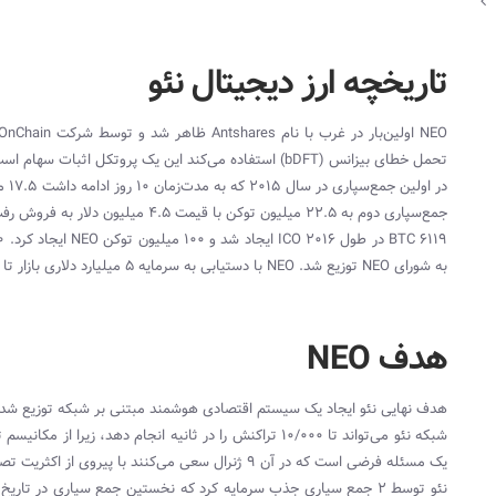
تاریخچه ارز دیجیتال نئو
تحمل خطای بیزانس (bDFT) استفاده می‌کند این یک پروتکل اثبات سهام است.
جمع‌سپاری دوم به ۲۲.۵ میلیون توکن با قیمت ۴.۵ میلیون دلار به فروش رفت.
به شورای NEO توزیع شد. NEO با دستیابی به سرمایه ۵ میلیارد دلاری بازار تا پایان سال ۲۰۱۷ به جمع ۲۰ ارز رمز پایه برتر صعود کرد.
هدف NEO
هدف نهایی نئو ایجاد یک سیستم اقتصادی هوشمند مبتنی بر شبکه توزیع شده(Distributed Network) ایجاد شده اس
یک مسئله فرضی است که در آن ۹ ژنرال سعی می‌کنند با پیروی از اکثریت تصمیم گیری کنند که چگونه به یک شهر حمله کنند.