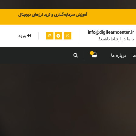
آموزش سرمایه‌گذاری و ترید ارزهای دیجیتال
info@digilearncenter.ir
ورود
با ما در ارتباط باشید!
ا
درباره ما