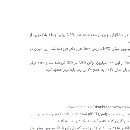
NEO اولین‌بار در غرب با نام Antshares ظاهر شد و توسط شرکت OnChain در شانگهای چین توسعه داده شد. NEO برای اجماع بلاک‌چین از
در اولین جمع‌سپاری در سال ۲۰۱۵ که به مدت‌زمان ۱۰ روز ادامه داشت ۱۷.۵ میلیون توکن NEO باارزش ۵۵۰ هزار دلار فروخته شد. این میزان در
۶۱۱۹ BTC در طول ICO ۲۰۱۶ ایجاد شد و ۱۰۰ میلیون توکن NEO ایجاد کرد. ۵۰٪ از این ۱۰۰ میلیون توکن NEO در ICO فروخته شد و ۵۰٪ دیگر
ت.
شبکه نئو می‌تواند تا ۱۰/۰۰۰ تراکنش را در ثانیه انجام دهد، زیرا از مکانیسم تحمل خطای بیزانس(dBFT) استفاده می‌کند، تحمل خطای بیزانس
نئو توسط ۲ جمع سپاری جذب سرمایه کرد که نخستین جمع سپاری در تاریخ اکتبر ۲۰۱۵ به مدت ۱۰ روز بود که طی آن ۱۷.۵ میلیون توکن نئو