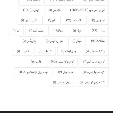
ترا یو اس دی TERRAUSD
(1)
تزوس
(1)
توکن FTX
(1)
ثورچین
(1)
دانشنامه
(17)
دای
(1)
دلار بایننس
(1)
رمزارز
(96)
ریپل
(1)
سولانا
(1)
شیبا اینو
(1)
لئو
(1)
مقالات
(16)
میکر
(1)
هوبی توکن
(1)
پالی‌گان
(1)
پنکیک سواپ
(1)
چین‌لینک
(1)
کازماس
(1)
کامپاند
(1)
کریپتو دات کام
(1)
کریپتوکارنسی
(95)
کلیتن
(1)
کوساما یا کوزاما
(1)
کیف پول
(2)
کیف پول تراست والت
(1)
کیف پول کوینومی
(1)
یونی سواپ
(1)