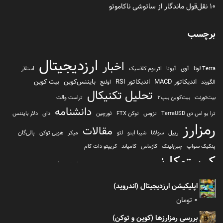
۱۰ نقل‌قول ماندگار از ساتوشی ناکاموتو
برچسب
ارزدیجیتال
اخبار
Terra لونا
آوی
آیوتا
اتریوم کلاسیک
استلار
اندیکاتور MACD
اندیکاتور RSI
بایننس‌کوین
بیت کوین
الگورند
اولنچ
تحلیل تکنیکال
بیت‌تورنت
بیت‌کوین بیپ2
تراست والت
دانشنامه
ترا یو اس دی TerraUSD
تزوس
توکن FTX
ثورچین
دای
دلار بایننس
رمزارز
مقالات
ریپل
سولانا
شیبا اینو
لئو
میکر
هوبی توکن
پالی‌گان
پنکیک سواپ
چین‌لینک
کازماس
کامپاند
کریپتو دات کام
کریپتوکارنسی
کیف پول
کلیتن
کوساما یا کوزاما
کیف پول تراست والت
کیف پول کوینومی
یونی سواپ
اپلیکیشن ارزدیجیتال (اندروید)
0
تومان
بررسی رمزارزها (کوین و توکن)