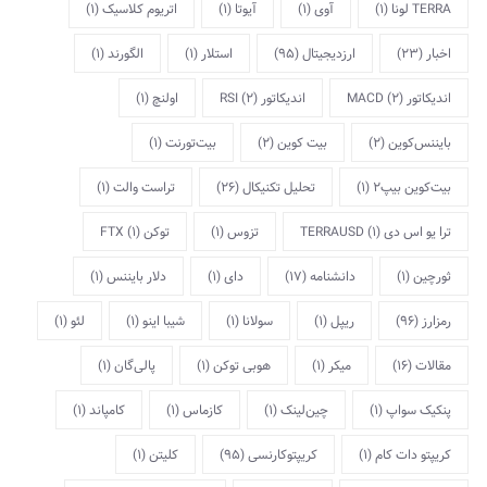
TERRA لونا
(1)
آوی
(1)
آیوتا
(1)
اتریوم کلاسیک
(1)
اخبار
(23)
ارزدیجیتال
(95)
استلار
(1)
الگورند
(1)
اندیکاتور MACD
(2)
اندیکاتور RSI
(2)
اولنچ
(1)
بایننس‌کوین
(2)
بیت کوین
(2)
بیت‌تورنت
(1)
بیت‌کوین بیپ2
(1)
تحلیل تکنیکال
(26)
تراست والت
(1)
ترا یو اس دی TERRAUSD
(1)
تزوس
(1)
توکن FTX
(1)
ثورچین
(1)
دانشنامه
(17)
دای
(1)
دلار بایننس
(1)
رمزارز
(96)
ریپل
(1)
سولانا
(1)
شیبا اینو
(1)
لئو
(1)
مقالات
(16)
میکر
(1)
هوبی توکن
(1)
پالی‌گان
(1)
پنکیک سواپ
(1)
چین‌لینک
(1)
کازماس
(1)
کامپاند
(1)
کریپتو دات کام
(1)
کریپتوکارنسی
(95)
کلیتن
(1)