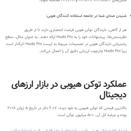
شکل‌های
HT/USDT
،
HT/BTC
و
HT/ETH
معامله شوند.
شنیدن صدای شما در جامعه استفاده کنندگان هوبی:
هر از گاهی، دارندگان توکن هوبی فرصت انحصاری دارند تا از طریق
نظرسنجی‌ها، پیشنهادات خود را به
Huobi Pro
ارائه دهند. به عنوان مثال، سطح
پشتیبانی دارندگان هوبی در تصمیمات مربوط به لیست
Huobi Pro
اثرگذار است
زیرا
Huobi Pro
چارچوب ارزیابی دقیق آن را اعمال می‌کند.
عملکرد توکن هیوبی در بازار ارزهای
دیجیتال
بالاترین قیمتی که توکن هیوبی به خود دیده، ۶.۰۷ دلار در تاریخ ۵ ژوئن ۲۰۱۸
بوده و عرضه کل آن، ۵۰۰ میلیون توکن است.
انتشار اولیه توکن هیوبی (تیم سازنده اصرار دارد که این یک عرضه اولیه کوین