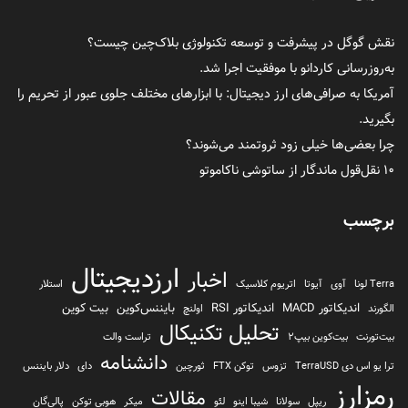
نقش گوگل در پیشرفت و توسعه تکنولوژی بلاک‌چین چیست؟
به‌روزرسانی کاردانو با موفقیت اجرا شد.
آمریکا به صرافی‌های ارز دیجیتال: با ابزارهای مختلف جلوی عبور از تحریم را
بگیرید.
چرا بعضی‌ها خیلی زود ثروتمند می‌شوند؟
۱۰ نقل‌قول ماندگار از ساتوشی ناکاموتو
برچسب
ارزدیجیتال
اخبار
Terra لونا
آوی
آیوتا
اتریوم کلاسیک
استلار
اندیکاتور MACD
اندیکاتور RSI
بایننس‌کوین
بیت کوین
الگورند
اولنچ
تحلیل تکنیکال
بیت‌تورنت
بیت‌کوین بیپ2
تراست والت
دانشنامه
ترا یو اس دی TerraUSD
تزوس
توکن FTX
ثورچین
دای
دلار بایننس
رمزارز
مقالات
ریپل
سولانا
شیبا اینو
لئو
میکر
هوبی توکن
پالی‌گان