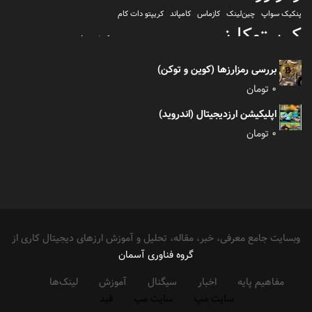
پنکیک سواپ
چین‌لینک
کازماس
کامپاند
کریپتو دات کام
کریپتوکارنسی
کیف پول
کلیتن
کوساما یا کوزاما
کیف پول تراست والت
کیف پول کوینومی
یونی سواپ
بررسی رمزارزها (کوین و توکن)
0
تومان
اپلیکیشن ارزدیجیتال (اندروید)
0
تومان
وبسایت جامع معرفی، خبر، مقاله، تحلیل و آموزش ارزهای دیجیتال کاری از
گروه فناوری آسمان
مفاهیم پایه
اخبار
سیگنال
آموزش
لینک‌ها
سایت مپ
سایت مپ
فید