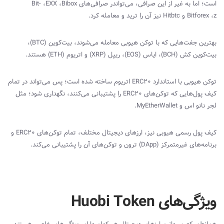
است؛ اما به غیر از این صرافی، می‌تواندر صرافی‌های
Bibox
،
EXX
،
Bit-
z
،
Bitforex
و
Hitbtc
نیز آن را ترید و معامله کرد.
بهترین جفت‌هایی که با توکن هیوبی معامله می‌شوند، بیت‌کوین (
BTC
)،
بیت‌کوین کش (
BCH
)، ایاس (
EOS
)، ریپل (
XRP
) و اتریوم (
ETH
) هستند.
توکن هیوبی با استاندارد
ERC20‌
اتریوم ساخته شده است؛ پس می‌تواند در تمام
کیف پول‌هایی که توکن‌های
ERC20‌
را پشتیبانی می‌کنند، نگهداری شود؛ مثل
لجر نانو اس و
MyEtherWallet
.
کیف پول رسمی هیوبی نیز، ارزهای دیجیتال مختلف، تمام توکن‌های
ERC20
و
برنامه‌های غیرمتمرکز (
DApp
) ترون و توکن‌های آن را پشتیبانی می‌کند.
ویژگی‌های Huobi Token