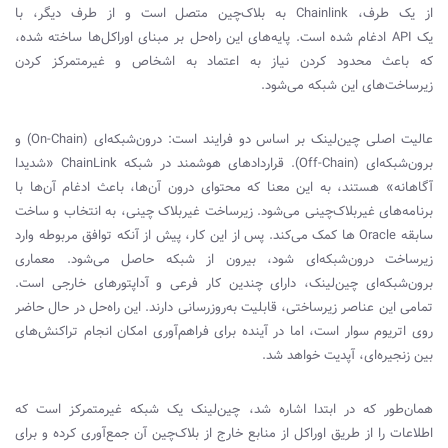
از یک طرف،
Chainlink
به بلاک‌چین متصل است و از طرف دیگر، با
یک
API
ادغام شده است. پایه‌های این راه‌حل بر مبنای اوراکل‌ها ساخته شده،
که باعث محدود کردن نیاز به اعتماد به اشخاص و غیر‌متمرکز کردن
زیرساخت‌های این شبکه می‌شود.
عالیت اصلی چین‌لینک بر اساس دو فرایند است: درون‌شبکه‌ای (
On-Chain
) و
برون‌شبکه‌ای (
Off-Chain
). قراردادهای هوشمند در شبکه
ChainLink
«شدیدا
آگاهانه» هستند، به این معنا که محتوای درون آن‌ها، باعث ادغام آن‌ها با
برنامه‌های غیر‌بلاک‌چینی می‌شود. زیرساخت غیربلاک چینی، به انتخاب و ساخت
سابقه
Oracle
ها کمک می‌کند. پس از این کار، پیش از آنکه توافق مربوطه وارد
زیرساخت درون‌شبکه‌ای شود، بیرون از شبکه حاصل می‌شود. معماری
برون‌شبکه‌ای چین‌لینک، دارای چندین کار فرعی و آداپتورهای خارجی است.
تمامی این عناصر زیرساختی، قابلیت به‌روزرسانی دارند. این راه‌حل در حال حاضر
روی اتریوم سوار است، اما در آینده برای فراهم‌آوری امکان انجام تراکنش‌های
بین‌ زنجیره‌ای، آپدیت خواهد شد.
همان‌طور که در ابتدا اشاره شد، چین‌لینک یک شبکه غیرمتمرکز است که
اطلاعات را از طریق اوراکل از منابع خارج از بلاک‌چین آن جمع‌آوری کرده و برای