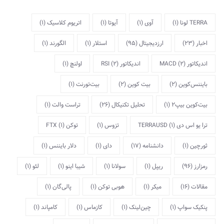
TERRA لونا
(1)
آوی
(1)
آیوتا
(1)
اتریوم کلاسیک
(1)
اخبار
(23)
ارزدیجیتال
(95)
استلار
(1)
الگورند
(1)
اندیکاتور MACD
(2)
اندیکاتور RSI
(2)
اولنچ
(1)
بایننس‌کوین
(2)
بیت کوین
(2)
بیت‌تورنت
(1)
بیت‌کوین بیپ2
(1)
تحلیل تکنیکال
(26)
تراست والت
(1)
ترا یو اس دی TERRAUSD
(1)
تزوس
(1)
توکن FTX
(1)
ثورچین
(1)
دانشنامه
(17)
دای
(1)
دلار بایننس
(1)
رمزارز
(96)
ریپل
(1)
سولانا
(1)
شیبا اینو
(1)
لئو
(1)
مقالات
(16)
میکر
(1)
هوبی توکن
(1)
پالی‌گان
(1)
پنکیک سواپ
(1)
چین‌لینک
(1)
کازماس
(1)
کامپاند
(1)