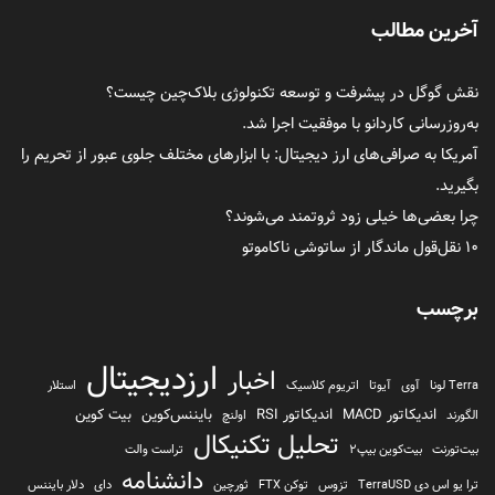
آخرین مطالب
نقش گوگل در پیشرفت و توسعه تکنولوژی بلاک‌چین چیست؟
به‌روزرسانی کاردانو با موفقیت اجرا شد.
آمریکا به صرافی‌های ارز دیجیتال: با ابزارهای مختلف جلوی عبور از تحریم را
بگیرید.
چرا بعضی‌ها خیلی زود ثروتمند می‌شوند؟
۱۰ نقل‌قول ماندگار از ساتوشی ناکاموتو
برچسب
ارزدیجیتال
اخبار
Terra لونا
آوی
آیوتا
اتریوم کلاسیک
استلار
اندیکاتور MACD
اندیکاتور RSI
بایننس‌کوین
بیت کوین
الگورند
اولنچ
تحلیل تکنیکال
بیت‌تورنت
بیت‌کوین بیپ2
تراست والت
دانشنامه
ترا یو اس دی TerraUSD
تزوس
توکن FTX
ثورچین
دای
دلار بایننس