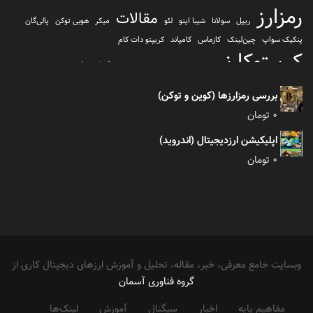
رمزارز
مقالات
ریپل
سولانا
شیبا اینو
لئو
میکر
هوبی توکن
پالی‌گان
پنکیک سواپ
چین‌لینک
کازماس
کامپاند
کریپتو دات کام
کریپتوکارنسی
کیف پول
کلیتن
کوساما یا کوزاما
کیف پول تراست والت
کیف پول کوینومی
یونی سواپ
بررسی رمزارزها (کوین و توکن)
0
تومان
اپلیکیشن ارزدیجیتال (اندروید)
0
تومان
وبسایت جامع معرفی، خبر، مقاله، تحلیل و آموزش ارزهای دیجیتال کاری از
گروه فناوری آسمان
مفاهیم پایه
اخبار
سیگنال
آموزش
لینک‌ها