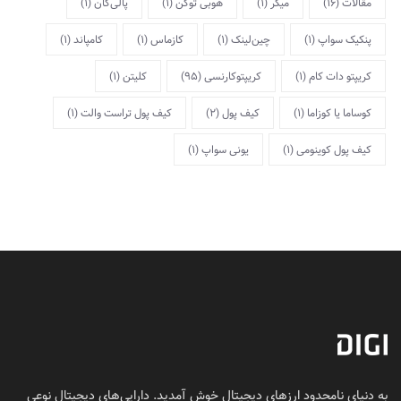
مقالات
(16)
میکر
(1)
هوبی توکن
(1)
پالی‌گان
(1)
پنکیک سواپ
(1)
چین‌لینک
(1)
کازماس
(1)
کامپاند
(1)
کریپتو دات کام
(1)
کریپتوکارنسی
(95)
کلیتن
(1)
کوساما یا کوزاما
(1)
کیف پول
(2)
کیف پول تراست والت
(1)
کیف پول کوینومی
(1)
یونی سواپ
(1)
به دنیای نامحدود ارزهای دیجیتال خوش آمدید. دارایی‌های دیجیتال نوعی