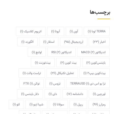
برچسب‌ها
TERRA لونا
(1)
آوی
(1)
آیوتا
(1)
اتریوم کلاسیک
(1)
اخبار
(23)
ارزدیجیتال
(95)
استلار
(1)
الگورند
(1)
اندیکاتور MACD
(2)
اندیکاتور RSI
(2)
اولنچ
(1)
بایننس‌کوین
(2)
بیت کوین
(2)
بیت‌تورنت
(1)
بیت‌کوین بیپ2
(1)
تحلیل تکنیکال
(26)
تراست والت
(1)
ترا یو اس دی TERRAUSD
(1)
تزوس
(1)
توکن FTX
(1)
ثورچین
(1)
دانشنامه
(17)
دای
(1)
دلار بایننس
(1)
رمزارز
(96)
ریپل
(1)
سولانا
(1)
شیبا اینو
(1)
لئو
(1)