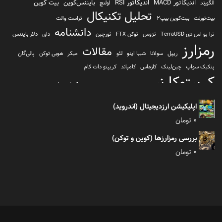
اندیکاتور MACD
اندیکاتور RSI
بایننس‌کوین
بیت کوین
الگورند
اولنچ
تحلیل تکنیکال
بیت‌تورنت
بیت‌کوین بیپ2
تراست والت
دانشنامه
ترا یو اس دی TerraUSD
تزوس
توکن FTX
ثورچین
دای
دلار بایننس
رمزارز
مقالات
ریپل
سولانا
شیبا اینو
لئو
میکر
هوبی توکن
پالی‌گان
پنکیک سواپ
چین‌لینک
کازماس
کامپاند
کریپتو دات کام
کریپتوکارنسی
کیف پول
کلیتن
کوساما یا کوزاما
کیف پول تراست والت
کیف پول کوینومی
یونی سواپ
اپلیکیشن ارزدیجیتال (اندروید)
0
تومان
بررسی رمزارزها (کوین و توکن)
0
تومان