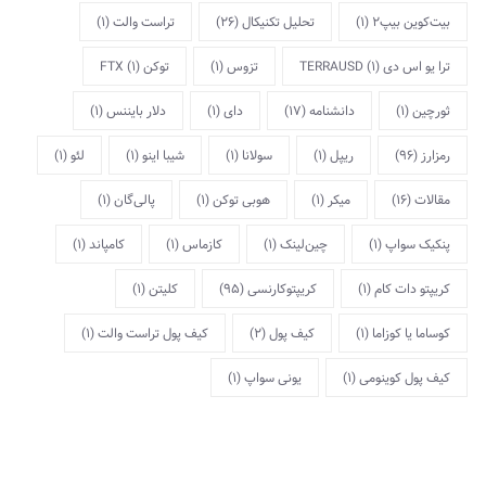
بیت‌کوین بیپ2
(1)
تحلیل تکنیکال
(26)
تراست والت
(1)
ترا یو اس دی TERRAUSD
(1)
تزوس
(1)
توکن FTX
(1)
ثورچین
(1)
دانشنامه
(17)
دای
(1)
دلار بایننس
(1)
رمزارز
(96)
ریپل
(1)
سولانا
(1)
شیبا اینو
(1)
لئو
(1)
مقالات
(16)
میکر
(1)
هوبی توکن
(1)
پالی‌گان
(1)
پنکیک سواپ
(1)
چین‌لینک
(1)
کازماس
(1)
کامپاند
(1)
کریپتو دات کام
(1)
کریپتوکارنسی
(95)
کلیتن
(1)
کوساما یا کوزاما
(1)
کیف پول
(2)
کیف پول تراست والت
(1)
کیف پول کوینومی
(1)
یونی سواپ
(1)