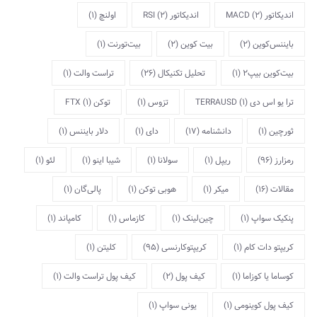
اندیکاتور MACD
(2)
اندیکاتور RSI
(2)
اولنچ
(1)
بایننس‌کوین
(2)
بیت کوین
(2)
بیت‌تورنت
(1)
بیت‌کوین بیپ2
(1)
تحلیل تکنیکال
(26)
تراست والت
(1)
ترا یو اس دی TERRAUSD
(1)
تزوس
(1)
توکن FTX
(1)
ثورچین
(1)
دانشنامه
(17)
دای
(1)
دلار بایننس
(1)
رمزارز
(96)
ریپل
(1)
سولانا
(1)
شیبا اینو
(1)
لئو
(1)
مقالات
(16)
میکر
(1)
هوبی توکن
(1)
پالی‌گان
(1)
پنکیک سواپ
(1)
چین‌لینک
(1)
کازماس
(1)
کامپاند
(1)
کریپتو دات کام
(1)
کریپتوکارنسی
(95)
کلیتن
(1)
کوساما یا کوزاما
(1)
کیف پول
(2)
کیف پول تراست والت
(1)
کیف پول کوینومی
(1)
یونی سواپ
(1)