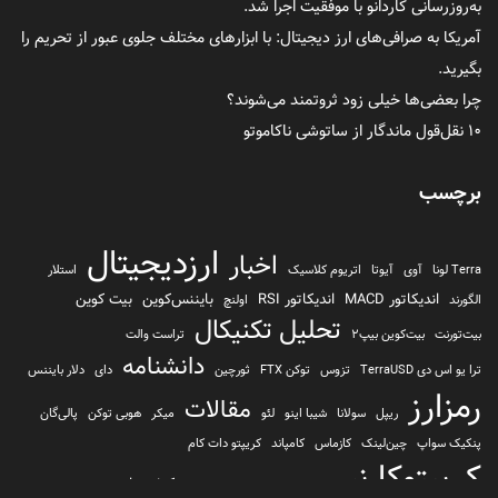
به‌روزرسانی کاردانو با موفقیت اجرا شد.
آمریکا به صرافی‌های ارز دیجیتال: با ابزارهای مختلف جلوی عبور از تحریم را
بگیرید.
چرا بعضی‌ها خیلی زود ثروتمند می‌شوند؟
۱۰ نقل‌قول ماندگار از ساتوشی ناکاموتو
برچسب
ارزدیجیتال
اخبار
Terra لونا
آوی
آیوتا
اتریوم کلاسیک
استلار
اندیکاتور MACD
اندیکاتور RSI
بایننس‌کوین
بیت کوین
الگورند
اولنچ
تحلیل تکنیکال
بیت‌تورنت
بیت‌کوین بیپ2
تراست والت
دانشنامه
ترا یو اس دی TerraUSD
تزوس
توکن FTX
ثورچین
دای
دلار بایننس
رمزارز
مقالات
ریپل
سولانا
شیبا اینو
لئو
میکر
هوبی توکن
پالی‌گان
پنکیک سواپ
چین‌لینک
کازماس
کامپاند
کریپتو دات کام
کریپتوکارنسی
کیف پول
کلیتن
کوساما یا کوزاما