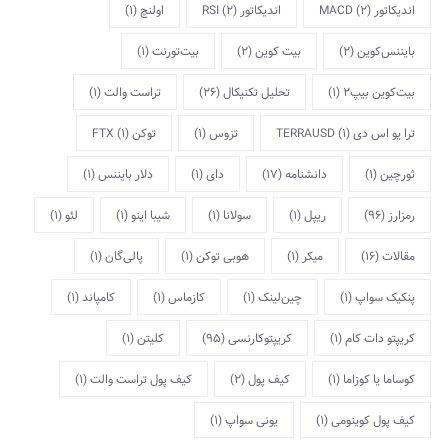
اندیکاتور MACD
(2)
اندیکاتور RSI
(2)
اولنچ
(1)
بایننس‌کوین
(2)
بیت کوین
(2)
بیت‌تورنت
(1)
بیت‌کوین بیپ2
(1)
تحلیل تکنیکال
(26)
تراست والت
(1)
ترا یو اس دی TERRAUSD
(1)
تزوس
(1)
توکن FTX
(1)
ثورچین
(1)
دانشنامه
(17)
دای
(1)
دلار بایننس
(1)
رمزارز
(96)
ریپل
(1)
سولانا
(1)
شیبا اینو
(1)
لئو
(1)
مقالات
(16)
میکر
(1)
هوبی توکن
(1)
پالی‌گان
(1)
پنکیک سواپ
(1)
چین‌لینک
(1)
کازماس
(1)
کامپاند
(1)
کریپتو دات کام
(1)
کریپتوکارنسی
(95)
کلیتن
(1)
کوساما یا کوزاما
(1)
کیف پول
(2)
کیف پول تراست والت
(1)
کیف پول کوینومی
(1)
یونی سواپ
(1)