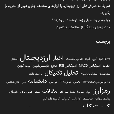
آمریکا به صرافی‌های ارز دیجیتال: با ابزارهای مختلف جلوی عبور از تحریم را
بگیرید.
چرا بعضی‌ها خیلی زود ثروتمند می‌شوند؟
۱۰ نقل‌قول ماندگار از ساتوشی ناکاموتو
برچسب
ارزدیجیتال
اخبار
Terra لونا
آوی
آیوتا
اتریوم کلاسیک
استلار
اندیکاتور MACD
اندیکاتور RSI
بایننس‌کوین
بیت کوین
الگورند
اولنچ
تحلیل تکنیکال
بیت‌تورنت
بیت‌کوین بیپ2
تراست والت
دانشنامه
ترا یو اس دی TerraUSD
تزوس
توکن FTX
ثورچین
دای
دلار بایننس
رمزارز
مقالات
ریپل
سولانا
شیبا اینو
لئو
میکر
هوبی توکن
پالی‌گان
پنکیک سواپ
چین‌لینک
کازماس
کامپاند
کریپتو دات کام
کریپتوکارنسی
کیف پول
کلیتن
کوساما یا کوزاما