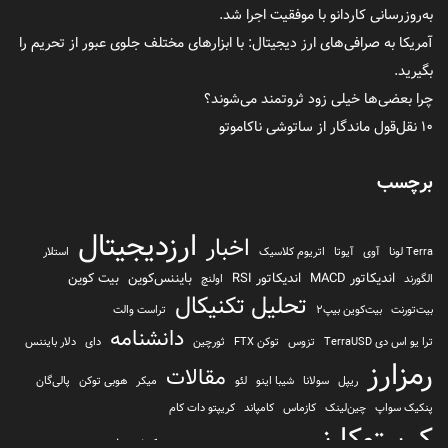
به‌روزرسانی کاردانو با موفقیت اجرا شد.
آمریکا به صرافی‌های ارز دیجیتال: با ابزارهای مختلف جلوی عبور از تحریم را
بگیرید.
چرا بعضی‌ها خیلی زود ثروتمند می‌شوند؟
۱۰ نقل‌قول ماندگار از ساتوشی ناکاموتو
برچسب
ارزدیجیتال
اخبار
Terra لونا
آوی
آیوتا
اتریوم کلاسیک
استلار
اندیکاتور MACD
اندیکاتور RSI
بایننس‌کوین
بیت کوین
الگورند
اولنچ
تحلیل تکنیکال
بیت‌تورنت
بیت‌کوین بیپ2
تراست والت
دانشنامه
ترا یو اس دی TerraUSD
تزوس
توکن FTX
ثورچین
دای
دلار بایننس
رمزارز
مقالات
ریپل
سولانا
شیبا اینو
لئو
میکر
هوبی توکن
پالی‌گان
پنکیک سواپ
چین‌لینک
کازماس
کامپاند
کریپتو دات کام
کریپتوکارنسی
کیف پول
کلیتن
کوساما یا کوزاما