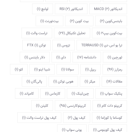
اندیکاتور MACD
(2)
اندیکاتور RSI
(2)
اولنچ
(1)
بایننس‌کوین
(2)
بیت کوین
(2)
بیت‌تورنت
(1)
بیت‌کوین بیپ2
(1)
تحلیل تکنیکال
(26)
تراست والت
(1)
ترا یو اس دی TERRAUSD
(1)
تزوس
(1)
توکن FTX
(1)
ثورچین
(1)
دانشنامه
(17)
دای
(1)
دلار بایننس
(1)
رمزارز
(96)
ریپل
(1)
سولانا
(1)
شیبا اینو
(1)
لئو
(1)
مقالات
(16)
میکر
(1)
هوبی توکن
(1)
پالی‌گان
(1)
پنکیک سواپ
(1)
چین‌لینک
(1)
کازماس
(1)
کامپاند
(1)
کریپتو دات کام
(1)
کریپتوکارنسی
(95)
کلیتن
(1)
کوساما یا کوزاما
(1)
کیف پول
(2)
کیف پول تراست والت
(1)
کیف پول کوینومی
(1)
یونی سواپ
(1)