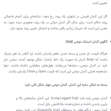
تعیین کنند.
اگر این کندل قیمتی در انتهای یک روند رخ دهد، نشانه‌ای برای اتمام احتمالی
روند حاکم است. برای مثال اگر کندل دوکی در یک روند صعودی دیده شود، به
معنی این است که خریدار زیادی باقی نمانده و احتمال تغییر روند وجود دارد.
الگوی کندل استیک دوجی (
Doji
)
هرگاه قیمت باز شدن و بسته شدن باهم یکسان باشند (یا آنقدر به هم نزدیک
باشند که
Body
کندل به صورت یک خط باشد)، شکل بوجود آمده، دوجی نام
دارد. در کندل دوجی، سایه‌ها می‌توانند طول‌های متفاوتی داشته باشند. تنها
مشخصه اصلی کندل دوجی این است که قیمت
Open
و
Close
یکسان باشند.
بسته به شکل سایه‌ این کندل، کندل دوجی چهار شکل کلی دارد:
کندل دوجی پایه بلند (
Long-Legged Doji
): این کندل سایه‌های بالا و
پایین بلندی داشته و نشان‌دهنده بلاتکلیفی بازار است.
کندل دوجی دراگون‌فلای یا سنجاقک (
Dragonfly Doji
): این کندل سایه