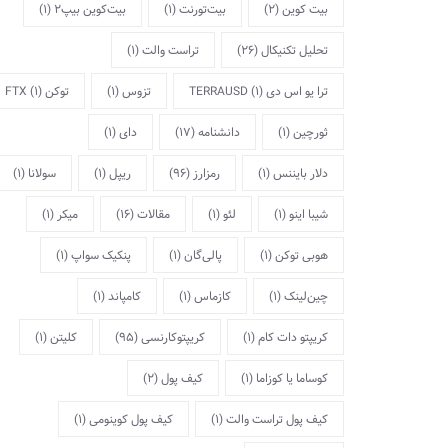
بیت کوین
(2)
بیت‌تورنت
(1)
بیت‌کوین بیپ2
(1)
تحلیل تکنیکال
(26)
تراست والت
(1)
ترا یو اس دی TERRAUSD
(1)
تزوس
(1)
توکن FTX
(1)
ثورچین
(1)
دانشنامه
(17)
دای
(1)
دلار بایننس
(1)
رمزارز
(96)
ریپل
(1)
سولانا
(1)
شیبا اینو
(1)
لئو
(1)
مقالات
(16)
میکر
(1)
هوبی توکن
(1)
پالی‌گان
(1)
پنکیک سواپ
(1)
چین‌لینک
(1)
کازماس
(1)
کامپاند
(1)
کریپتو دات کام
(1)
کریپتوکارنسی
(95)
کلیتن
(1)
کوساما یا کوزاما
(1)
کیف پول
(2)
کیف پول تراست والت
(1)
کیف پول کوینومی
(1)