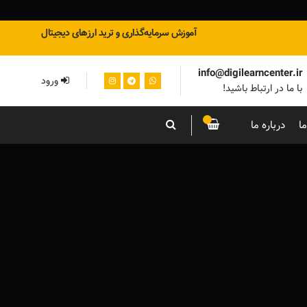
آموزش سرمایه‌گذاری و ترید ارزهای دیجیتال
info@digilearncenter.ir
ورود
با ما در ارتباط باشید!
ا
درباره ما