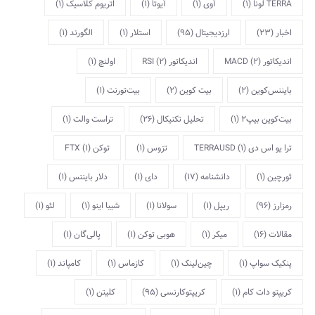
TERRA لونا
(1)
آوی
(1)
آیوتا
(1)
اتریوم کلاسیک
(1)
اخبار
(23)
ارزدیجیتال
(95)
استلار
(1)
الگورند
(1)
اندیکاتور MACD
(2)
اندیکاتور RSI
(2)
اولنچ
(1)
بایننس‌کوین
(2)
بیت کوین
(2)
بیت‌تورنت
(1)
بیت‌کوین بیپ2
(1)
تحلیل تکنیکال
(26)
تراست والت
(1)
ترا یو اس دی TERRAUSD
(1)
تزوس
(1)
توکن FTX
(1)
ثورچین
(1)
دانشنامه
(17)
دای
(1)
دلار بایننس
(1)
رمزارز
(96)
ریپل
(1)
سولانا
(1)
شیبا اینو
(1)
لئو
(1)
مقالات
(16)
میکر
(1)
هوبی توکن
(1)
پالی‌گان
(1)
پنکیک سواپ
(1)
چین‌لینک
(1)
کازماس
(1)
کامپاند
(1)
کریپتو دات کام
(1)
کریپتوکارنسی
(95)
کلیتن
(1)