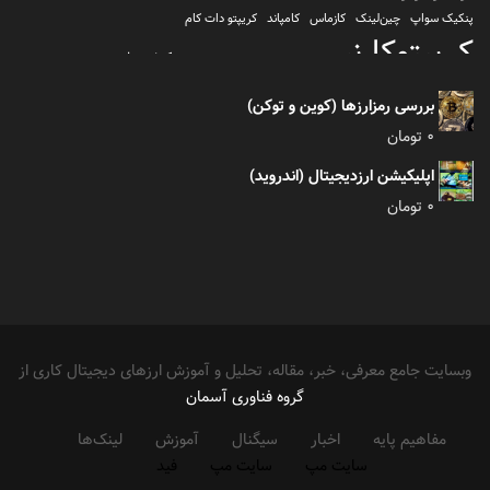
پنکیک سواپ
چین‌لینک
کازماس
کامپاند
کریپتو دات کام
کریپتوکارنسی
کیف پول
کلیتن
کوساما یا کوزاما
کیف پول تراست والت
کیف پول کوینومی
یونی سواپ
بررسی رمزارزها (کوین و توکن)
0
تومان
اپلیکیشن ارزدیجیتال (اندروید)
0
تومان
وبسایت جامع معرفی، خبر، مقاله، تحلیل و آموزش ارزهای دیجیتال کاری از
گروه فناوری آسمان
مفاهیم پایه
اخبار
سیگنال
آموزش
لینک‌ها
سایت مپ
سایت مپ
فید