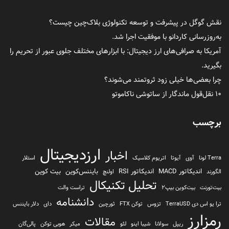
نقش گوگل در پیشرفت و توسعه تکنولوژی بلاک‌چین چیست؟
به‌روزرسانی کاردانو با موفقیت اجرا شد.
آمریکا به صرافی‌های ارز دیجیتال: با ابزارهای مختلف جلوی عبور از تحریم را
بگیرید.
چرا بعضی‌ها خیلی زود ثروتمند می‌شوند؟
۱۰ نقل‌قول ماندگار از ساتوشی ناکاموتو
برچسب
ارزدیجیتال
اخبار
Terra لونا
آوی
آیوتا
اتریوم کلاسیک
استلار
اندیکاتور MACD
اندیکاتور RSI
بایننس‌کوین
بیت کوین
الگورند
اولنچ
تحلیل تکنیکال
بیت‌تورنت
بیت‌کوین بیپ2
تراست والت
دانشنامه
ترا یو اس دی TerraUSD
تزوس
توکن FTX
ثورچین
دای
دلار بایننس
رمزارز
مقالات
ریپل
سولانا
شیبا اینو
لئو
میکر
هوبی توکن
پالی‌گان