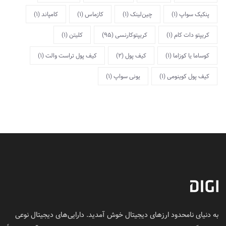
پنکیک سواپ
(1)
چین‌لینک
(1)
کازماس
(1)
کامپاند
(1)
کریپتو دات کام
(1)
کریپتوکارنسی
(95)
کلیتن
(1)
کوساما یا کوزاما
(1)
کیف پول
(2)
کیف پول تراست والت
(1)
کیف پول کوینومی
(1)
یونی سواپ
(1)
به دنیای نامحدود ارزهای دیجیتال خوش آمدید. دارایی‌های دیجیتال نوعی