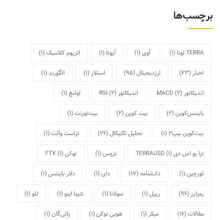
برچسب‌ها
TERRA لونا
(1)
آوی
(1)
آیوتا
(1)
اتریوم کلاسیک
(1)
اخبار
(23)
ارزدیجیتال
(95)
استلار
(1)
الگورند
(1)
اندیکاتور MACD
(2)
اندیکاتور RSI
(2)
اولنچ
(1)
بایننس‌کوین
(2)
بیت کوین
(2)
بیت‌تورنت
(1)
بیت‌کوین بیپ2
(1)
تحلیل تکنیکال
(26)
تراست والت
(1)
ترا یو اس دی TERRAUSD
(1)
تزوس
(1)
توکن FTX
(1)
ثورچین
(1)
دانشنامه
(17)
دای
(1)
دلار بایننس
(1)
رمزارز
(96)
ریپل
(1)
سولانا
(1)
شیبا اینو
(1)
لئو
(1)
مقالات
(16)
میکر
(1)
هوبی توکن
(1)
پالی‌گان
(1)