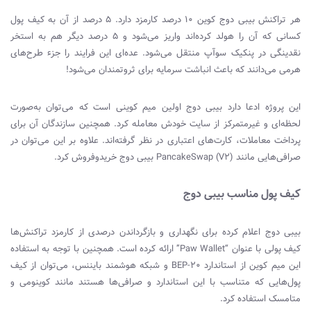
هر تراکنش بیبی دوج کوین ۱۰ درصد کارمزد دارد. ۵ درصد از آن به کیف پول
کسانی که آن را هولد کرده‌اند واریز می‌شود و ۵ درصد دیگر هم به استخر
نقدینگی در پنکیک سوآپ منتقل می‌شود. عده‌ای این فرایند را جزء طرح‌های
هرمی می‌دانند که باعث انباشت سرمایه برای ثروتمندان می‌شود!
این پروژه ادعا دارد بیبی دوج اولین میم کوینی است که می‌توان به‌صورت
لحظه‌ای و غیرمتمرکز از سایت خودش معامله کرد. همچنین سازندگان آن برای
پرداخت معاملات، کارت‌های اعتباری در نظر گرفته‌اند. علاوه بر این می‌توان در
صرافی‌هایی مانند
PancakeSwap (V2)
بیبی دوج خریدوفروش کرد.
کیف پول مناسب بیبی دوج
بیبی دوج اعلام کرده برای نگهداری و بازگرداندن درصدی از کارمزد تراکنش‌ها
کیف پولی با عنوان “
Paw Wallet
” ارائه کرده است. همچنین با توجه به استفاده
این میم کوین از استاندارد
BEP-20
و شبکه هوشمند بایننس، می‌توان از کیف
پول‌هایی که متناسب با این استاندارد و صرافی‌ها هستند مانند کوینومی و
متامسک استفاده کرد.