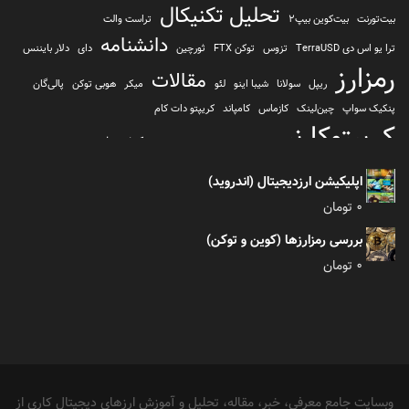
تحلیل تکنیکال
بیت‌تورنت
بیت‌کوین بیپ2
تراست والت
دانشنامه
ترا یو اس دی TerraUSD
تزوس
توکن FTX
ثورچین
دای
دلار بایننس
رمزارز
مقالات
ریپل
سولانا
شیبا اینو
لئو
میکر
هوبی توکن
پالی‌گان
پنکیک سواپ
چین‌لینک
کازماس
کامپاند
کریپتو دات کام
کریپتوکارنسی
کیف پول
کلیتن
کوساما یا کوزاما
کیف پول تراست والت
کیف پول کوینومی
یونی سواپ
اپلیکیشن ارزدیجیتال (اندروید)
0
تومان
بررسی رمزارزها (کوین و توکن)
0
تومان
وبسایت جامع معرفی، خبر، مقاله، تحلیل و آموزش ارزهای دیجیتال کاری از