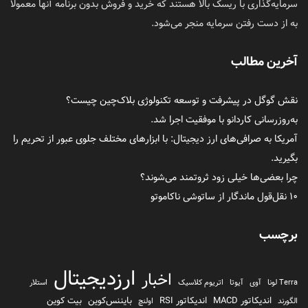
سرمایه‌گذاری با ریسک بالا هستند که خرید و فروش بدون برنامه آنها معمولاً
به از دست رفتن سرمایه منجر می‌شود.
آخرین مطالب
نقش گوگل در پیشرفت و توسعه تکنولوژی بلاک‌چین چیست؟
به‌روزرسانی کاردانو با موفقیت اجرا شد.
آمریکا به صرافی‌های ارز دیجیتال: با ابزارهای مختلف جلوی عبور از تحریم را
بگیرید.
چرا بعضی‌ها خیلی زود ثروتمند می‌شوند؟
۱۰ نقل‌قول ماندگار از ساتوشی ناکاموتو
برچسب
ارزدیجیتال
اخبار
Terra لونا
آوی
آیوتا
اتریوم کلاسیک
استلار
اندیکاتور MACD
اندیکاتور RSI
بایننس‌کوین
بیت کوین
الگورند
اولنچ