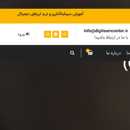
آموزش سرمایه‌گذاری و ترید ارزهای دیجیتال
info@digilearncenter.ir
ورود
با ما در ارتباط باشید!
ا
درباره ما