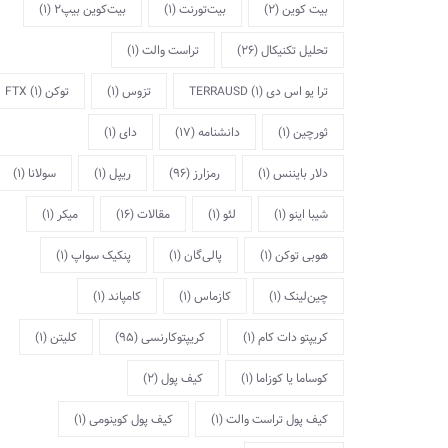
بیت کوین
(2)
بیت‌تورنت
(1)
بیت‌کوین بیپ2
(1)
تحلیل تکنیکال
(26)
تراست والت
(1)
ترا یو اس دی TERRAUSD
(1)
تزوس
(1)
توکن FTX
(1)
ثورچین
(1)
دانشنامه
(17)
دای
(1)
دلار بایننس
(1)
رمزارز
(96)
ریپل
(1)
سولانا
(1)
شیبا اینو
(1)
لئو
(1)
مقالات
(16)
میکر
(1)
هوبی توکن
(1)
پالی‌گان
(1)
پنکیک سواپ
(1)
چین‌لینک
(1)
کازماس
(1)
کامپاند
(1)
کریپتو دات کام
(1)
کریپتوکارنسی
(95)
کلیتن
(1)
کوساما یا کوزاما
(1)
کیف پول
(2)
کیف پول تراست والت
(1)
کیف پول کوینومی
(1)