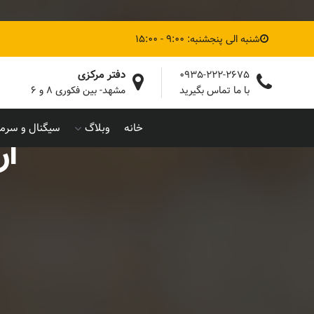
شنبه الی پنجشنبه: 9:00 - 15:00
دفتر مرکزی
0935-222-2675
با ما تماس بگیرید
مشهد- بین فکوری ۸ و ۶
خانه
وبلاگ
سیگنال و سرما
ار